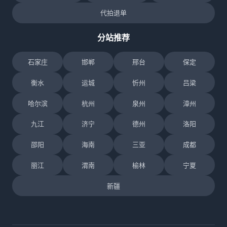
代拍退单
分站推荐
石家庄
邯郸
邢台
保定
衡水
运城
忻州
吕梁
哈尔滨
杭州
泉州
漳州
九江
济宁
德州
洛阳
邵阳
海南
三亚
成都
丽江
渭南
榆林
宁夏
新疆