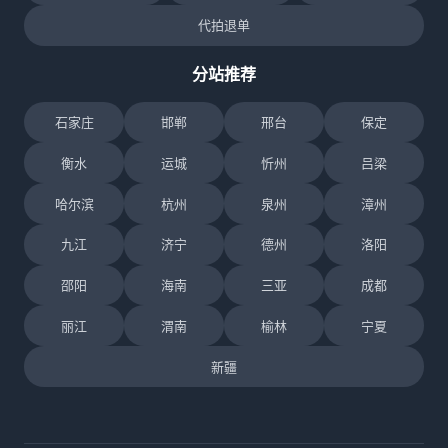
代拍退单
分站推荐
石家庄
邯郸
邢台
保定
衡水
运城
忻州
吕梁
哈尔滨
杭州
泉州
漳州
九江
济宁
德州
洛阳
邵阳
海南
三亚
成都
丽江
渭南
榆林
宁夏
新疆