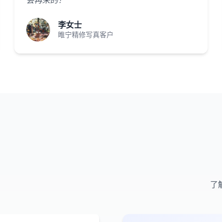
会再来的！"
李女士
睢宁精修写真客户
了