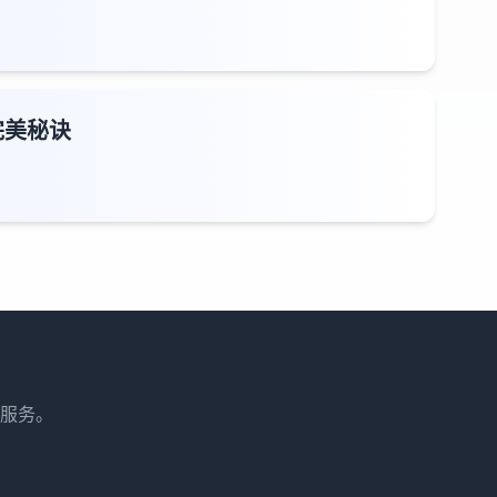
完美秘诀
服务。
。