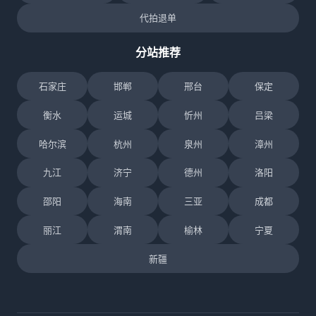
代拍退单
分站推荐
石家庄
邯郸
邢台
保定
衡水
运城
忻州
吕梁
哈尔滨
杭州
泉州
漳州
九江
济宁
德州
洛阳
邵阳
海南
三亚
成都
丽江
渭南
榆林
宁夏
新疆