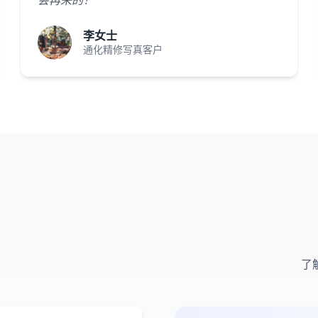
会再来的！"
李女士
通化精修写真客户
了