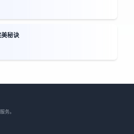
完美秘诀
服务。
。