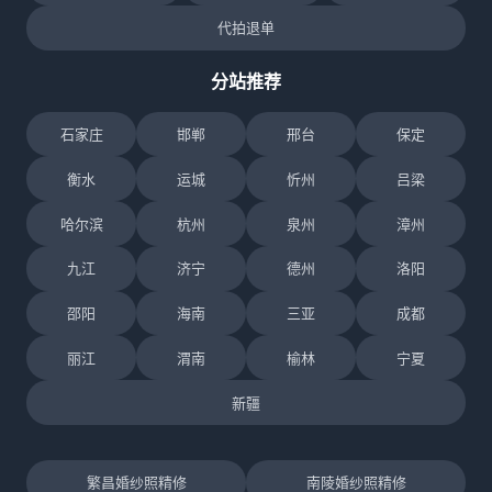
代拍退单
分站推荐
石家庄
邯郸
邢台
保定
衡水
运城
忻州
吕梁
哈尔滨
杭州
泉州
漳州
九江
济宁
德州
洛阳
邵阳
海南
三亚
成都
丽江
渭南
榆林
宁夏
新疆
繁昌婚纱照精修
南陵婚纱照精修