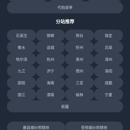
代拍退单
分站推荐
石家庄
邯郸
邢台
保定
衡水
运城
忻州
吕梁
哈尔滨
杭州
泉州
漳州
九江
济宁
德州
洛阳
邵阳
海南
三亚
成都
丽江
渭南
榆林
宁夏
新疆
藤县婚纱照精修
苍梧婚纱照精修