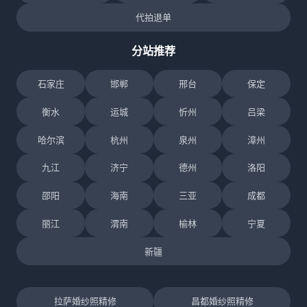
代拍退单
分站推荐
石家庄
邯郸
邢台
保定
衡水
运城
忻州
吕梁
哈尔滨
杭州
泉州
漳州
九江
济宁
德州
洛阳
邵阳
海南
三亚
成都
丽江
渭南
榆林
宁夏
新疆
拉萨婚纱照精修
昌都婚纱照精修