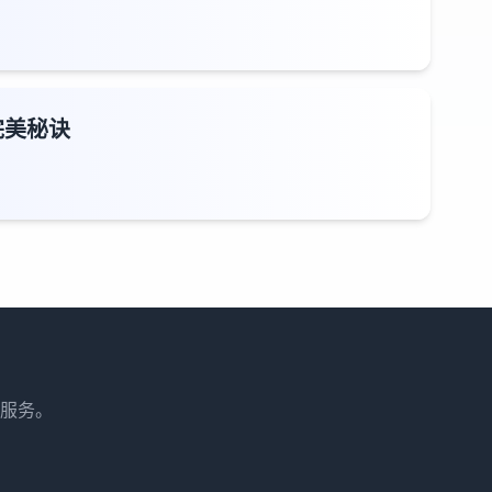
完美秘诀
服务。
。