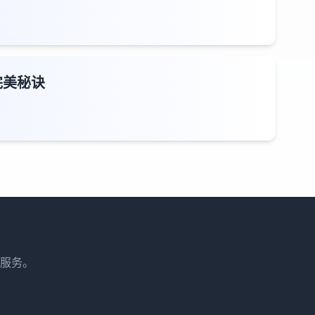
完美秘诀
服务。
。