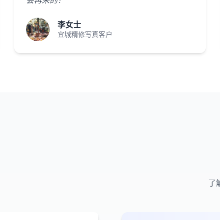
会再来的！"
李女士
宜城精修写真客户
了