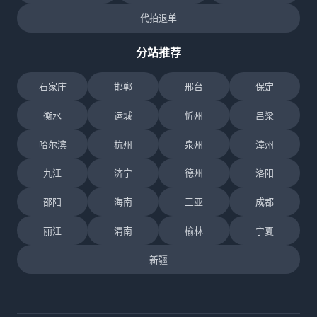
代拍退单
分站推荐
石家庄
邯郸
邢台
保定
衡水
运城
忻州
吕梁
哈尔滨
杭州
泉州
漳州
九江
济宁
德州
洛阳
邵阳
海南
三亚
成都
丽江
渭南
榆林
宁夏
新疆