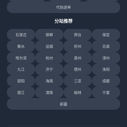
代拍退单
分站推荐
石家庄
邯郸
邢台
保定
衡水
运城
忻州
吕梁
哈尔滨
杭州
泉州
漳州
九江
济宁
德州
洛阳
邵阳
海南
三亚
成都
丽江
渭南
榆林
宁夏
新疆