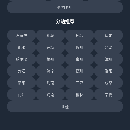
代拍退单
分站推荐
石家庄
邯郸
邢台
保定
衡水
运城
忻州
吕梁
哈尔滨
杭州
泉州
漳州
九江
济宁
德州
洛阳
邵阳
海南
三亚
成都
丽江
渭南
榆林
宁夏
新疆