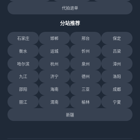
代拍退单
分站推荐
石家庄
邯郸
邢台
保定
衡水
运城
忻州
吕梁
哈尔滨
杭州
泉州
漳州
九江
济宁
德州
洛阳
邵阳
海南
三亚
成都
丽江
渭南
榆林
宁夏
新疆