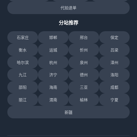
代拍退单
分站推荐
石家庄
邯郸
邢台
保定
衡水
运城
忻州
吕梁
哈尔滨
杭州
泉州
漳州
九江
济宁
德州
洛阳
邵阳
海南
三亚
成都
丽江
渭南
榆林
宁夏
新疆