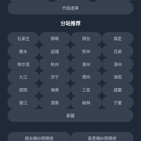
代拍退单
分站推荐
石家庄
邯郸
邢台
保定
衡水
运城
忻州
吕梁
哈尔滨
杭州
泉州
漳州
九江
济宁
德州
洛阳
邵阳
海南
三亚
成都
丽江
渭南
榆林
宁夏
新疆
桓台婚纱照精修
高青婚纱照精修